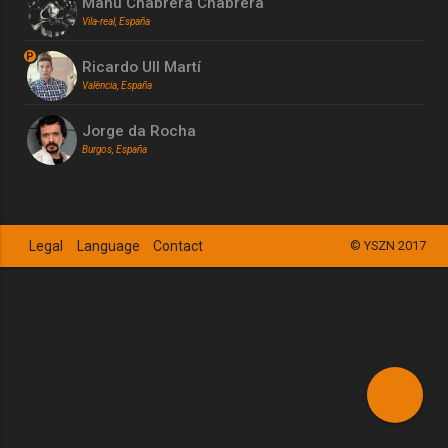
Manu Chabrera Chabrera
Vila-real, España
P
Ricardo Ull Martí
València, España
Jorge da Rocha
Burgos, España
Legal
Language
Contact
© YSZN 2017