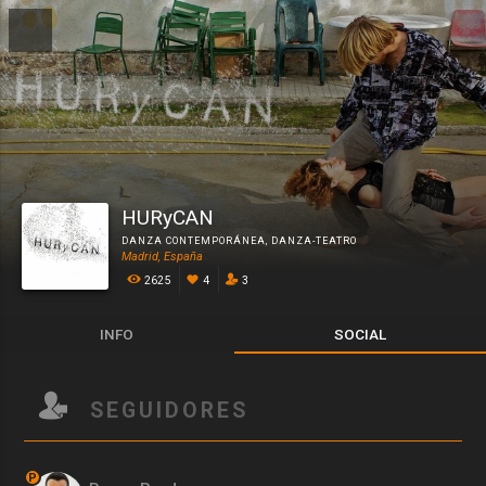
HURyCAN
DANZA CONTEMPORÁNEA
,
DANZA-TEATRO
Madrid, España
2625
4
3
INFO
SOCIAL
SEGUIDORES
P