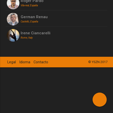
Roger Pardo
Vila-real, España
German Renau
Castelló, España
Irene Ciancarelli
Rome, Italy
Legal
Idioma
Contacto
© YSZN 2017