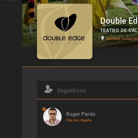
Double Ed
TEATRO DE CAL
Ashfield, United St
Double Edge Theatre
Seguidores
P
Roger Pardo
Vila-real, España