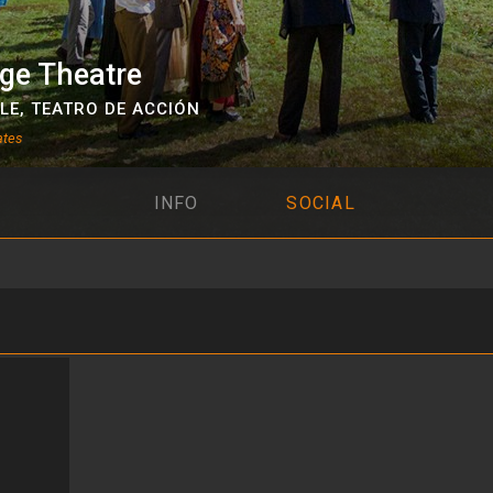
ge Theatre
LE
,
TEATRO DE ACCIÓN
ates
INFO
SOCIAL