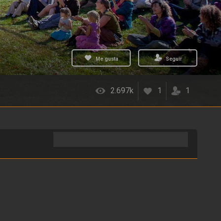
Me gusta
Seguir
2.697k
1
1