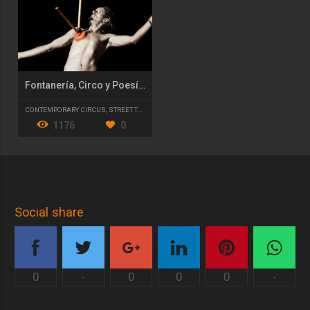
Fontanería, Circo y Poesía 2.0
CONTEMPORARY CIRCUS
,
STREET THEATRE
1176
0
Social share
0
-
0
0
0
-