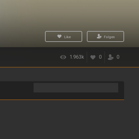
Like
Folgen
1.963k
0
0