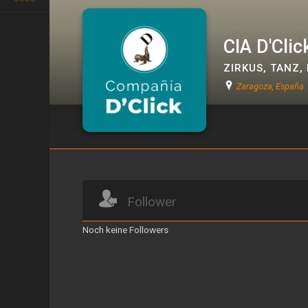
CIA D'Clic
ZIRKUS
,
TANZ
,
Zaragoza, España
CIA D'Click
Follower
Noch keine Followers