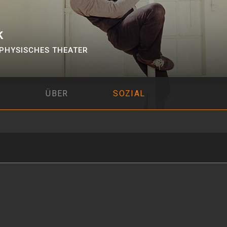
k
PHYSISCHES THEATER
ÜBER
SOZIAL