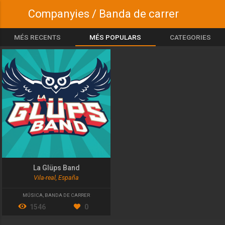
Companyies / Banda de carrer
MÉS RECENTS
MÉS POPULARS
CATEGORIES
La Glüps Band
Vila-real, España
MÚSICA
,
BANDA DE CARRER
1546
0