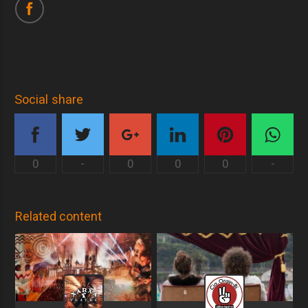
Social share
0
-
0
0
0
-
Related content