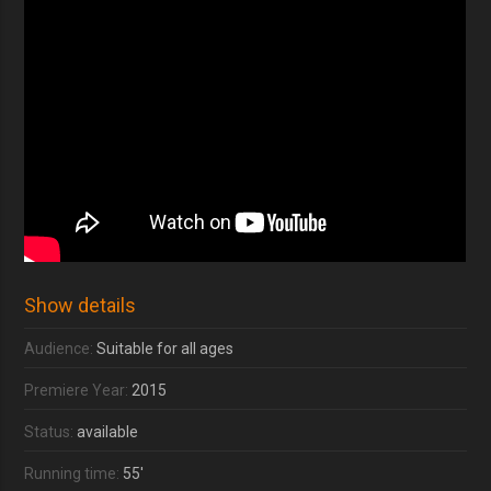
Show details
Audience:
Suitable for all ages
Premiere Year:
2015
Status:
available
Running time:
55'