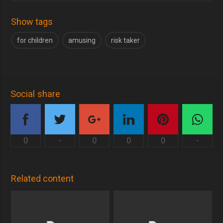
Show tags
for children
amusing
risk taker
Social share
0
-
0
0
0
-
Related content