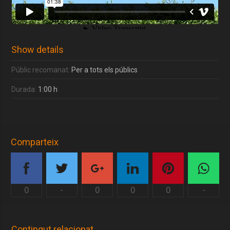
Show details
Públic recomanat:
Per a tots els públics
Durada:
1:00 h
Comparteix
0
-
0
0
0
-
Contingut relacionat