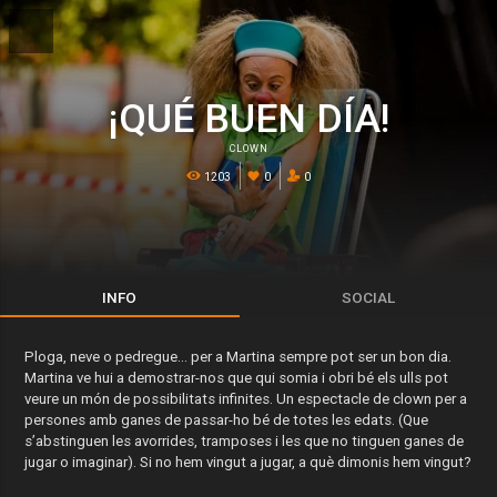
¡QUÉ BUEN DÍA!
CLOWN
1203
0
0
INFO
SOCIAL
Ploga, neve o pedregue... per a Martina sempre pot ser un bon dia.
Martina ve hui a demostrar-nos que qui somia i obri bé els ulls pot
veure un món de possibilitats infinites. Un espectacle de clown per a
persones amb ganes de passar-ho bé de totes les edats. (Que
s’abstinguen les avorrides, tramposes i les que no tinguen ganes de
jugar o imaginar). Si no hem vingut a jugar, a què dimonis hem vingut?