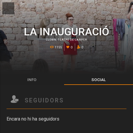
LA INAUGURACIÓ
CLOWN
,
TEATRE DE CARRER
1155
0
0
INFO
SOCIAL
SEGUIDORS
Encara no hi ha seguidors