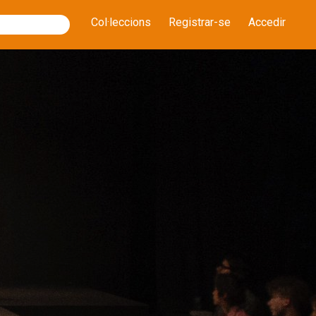
Col·leccions
Registrar-se
Accedir