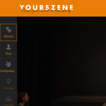
Shows
Pros
Companyies
Venues
Treballs