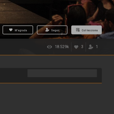
M'agrada
Seguir
Col·lecciona
18.529k
3
1