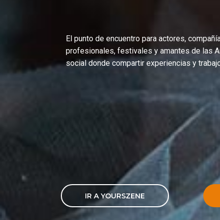
El punto de encuentro para
actores
,
compañí
profesionales
,
festivales
y amantes de las
A
social donde compartir experiencias y trabaj
Yourszene es el m
plataforma
espect
IR A YOURSZENE