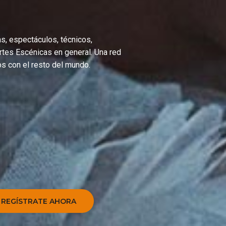
as
,
espectáculos
,
técnicos
,
rtes Escénicas
en general. Una red
os con el resto del mundo.
Descubre Yourszene.
edio ideal donde mostrar tu trabajo. Programadores de todo el 
áculos
y
compañías
para organizar sus eventos culturales. Y tú, 
REGÍSTRATE AHORA