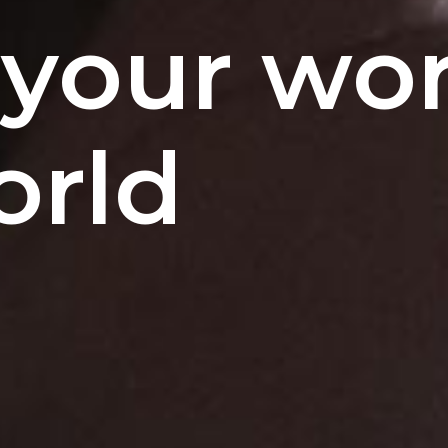
your wor
orld