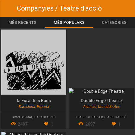
Companyies / Teatre d'acció
MÉS RECENTS
MÉS POPULARS
CATEGORIES
la Fura dels Baus
Double Edge Theatre
Barcelona, España
Ashfield, United States
GRAN FORMAT
,
TEATRE D'ACCIÓ
TEATRE DE CARRER
,
TEATRE D'ACCIÓ
2497
1
2697
1