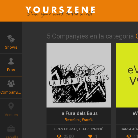
5 Companyies en la categoria
Shows
Pros
Companyies
la Fura dels Baus
eV
Venues
Barcelona, España
GRAN FORMAT
,
TEATRE D'ACCIÓ
DANSA AÈR
2500
1
1
Treballs