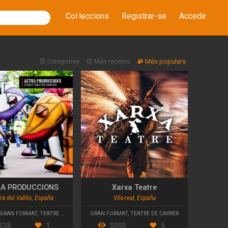
Col·leccions
Registrar-se
Accedir
Categories
Més recents
Més populars
A PRODUCCIONS
Xarxa Teatre
rà del Vallès, España
Vila-real, España
GRAN FORMAT
,
TEATRE DE CARRER
GRAN FORMAT
,
TEATRE DE CARRER
238
1
3090
6