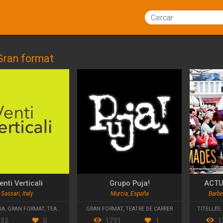
Cercar
Gran format
enti Verticali
Grupo Puja!
ACTU
Sassari, Italy
Murcia, España
Barbe
IA
,
GRAN FORMAT
,
TEATRE DE CARRER
GRAN FORMAT
,
TEATRE DE CARRER
TITELLES
,
132
0
1791
1
1